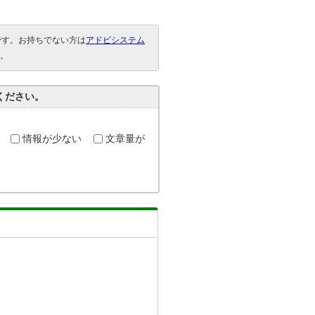
要です。お持ちでない方は
アドビシステム
。
ください。
情報が少ない
文章量が