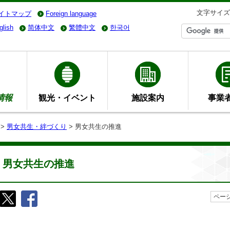
文字サイズ
イトマップ
Foreign language
glish
简体中文
繁體中文
한국어
情報
観光・イベント
施設案内
事業
>
男女共生・絆づくり
> 男女共生の推進
男女共生の推進
ページ