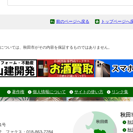
前のページへ戻る
トップページへ
については、秋田市がその内容を保証するものではありません。
著作権
個人情報について
サイトの使い方
リンク集
秋田
秋
1号
秋
 ファクス：018-863-7284