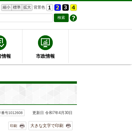
縮小
標準
拡大
背景色
者情報
市政情報
更新日 令和7年4月30日
番号1012608
大きな文字で印刷
印刷