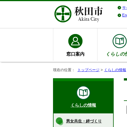
サ
En
窓口案内
くらしの
現在の位置：
トップページ
>
くらしの情報
くらしの情報
男女共生・絆づくり