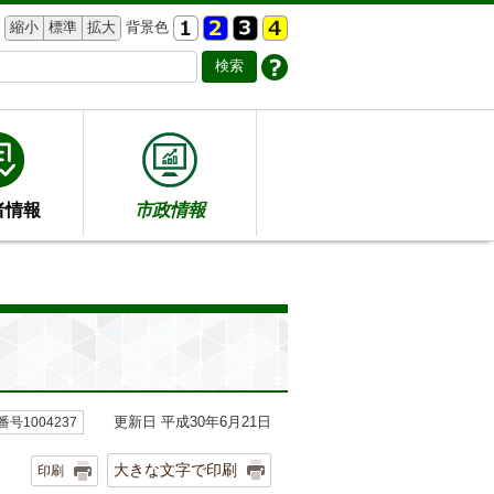
縮小
標準
拡大
背景色
者情報
市政情報
更新日 平成30年6月21日
号1004237
大きな文字で印刷
印刷