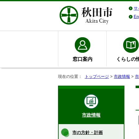
サ
En
窓口案内
くらしの
現在の位置：
トップページ
>
市政情報
>
市
市政情報
市の方針・計画