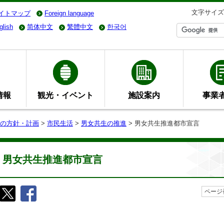
文字サイズ
イトマップ
Foreign language
glish
简体中文
繁體中文
한국어
情報
観光・イベント
施設案内
事業
の方針・計画
>
市民生活
>
男女共生の推進
> 男女共生推進都市宣言
男女共生推進都市宣言
ページ番