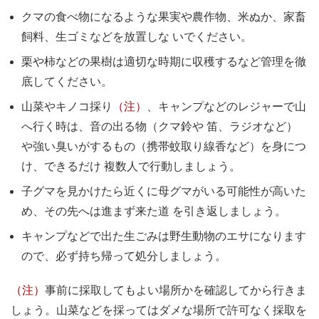
クマの食べ物になるような果実や農作物、米ぬか、家畜
飼料、生ゴミなどを放置しな いでください。
栗や柿などの果樹は適切な時期に収穫するなど管理を徹
底してください。
山菜やキノコ採り
（注）
、キャンプなどのレジャーで山
へ行く時は、音の出る物（クマ鈴や 笛、ラジオなど）
や強い臭いがするもの（携帯蚊取り線香など）を身につ
け、できるだけ 複数人で行動しましょう。
子グマを見かけたら近くに母グマがいる可能性が高いた
め、その先へは進まず来た道 を引き返しましょう。
キャンプなどで出た生ごみは野生動物のエサになります
ので、必ず持ち帰って処分しましょう。
（注）
事前に採取してもよい場所かを確認してから行きま
しょう。山菜などを採ってはダメな場所で許可なく採取を