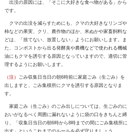
出没の原因には、「そこに大好きな食べ物がある」から
です。
クマの出没を減らすためにも、クマの大好きなリンゴや
柿などの果実、クリ、農作物のほか、米ぬかや家畜飼料な
どは、「捨てない、放置しない」ようにお願いします。ま
た、コンポストから出る発酵臭や農機などで使われる機械
油にもクマを誘引する原因となっていますので、適切に管
理するようにお願いします。
（注）
ごみ収集日当日の朝6時前に家庭ごみ（生ごみ）を
出しますと、ごみ集積所にクマを誘引する原因となりま
す。
家庭ごみ（生ごみ）のごみ出しについては、生ごみのに
おいがなるべく周囲に漏れないように袋の口をきちんと縛
り、「収集日当日の朝6時から8時までの間にごみ集積所に
出す」というこれまでのルールを必ず守りましょう。