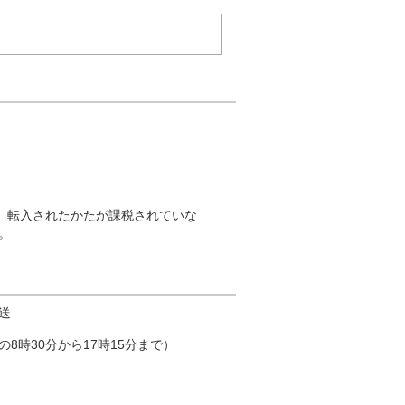
は、転入されたかたが課税されていな
。
送
8時30分から17時15分まで）