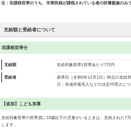
注：非課税世帯のうち、市県民税が課税されている者の扶養親族のみ
支給額と受給者について
非課税世帯分
支給額
支給対象世帯1世帯あたり7万円
受給者
基準日（令和5年12月1日）時点の支給
注：未成年後見人などの法定代理人につ
【追加】こども加算
支給対象世帯の世帯員に18歳以下の児童がいるときは、支給された7万
します。