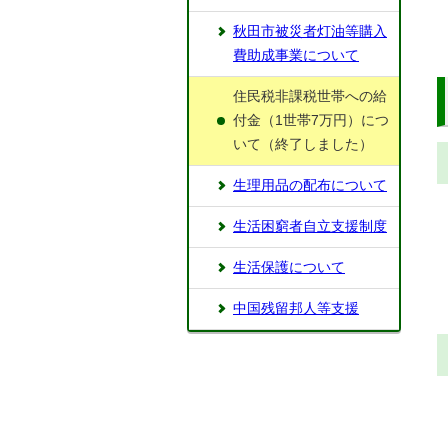
秋田市被災者灯油等購入
費助成事業について
住民税非課税世帯への給
付金（1世帯7万円）につ
いて（終了しました）
生理用品の配布について
生活困窮者自立支援制度
生活保護について
中国残留邦人等支援