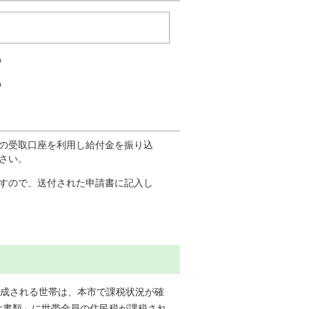
の
の
の受取口座を利用し給付金を振り込
さい。
すので、送付された申請書に記入し
構成される世帯は、本市で課税状況が確
な書類」に世帯全員の住民税が課税され