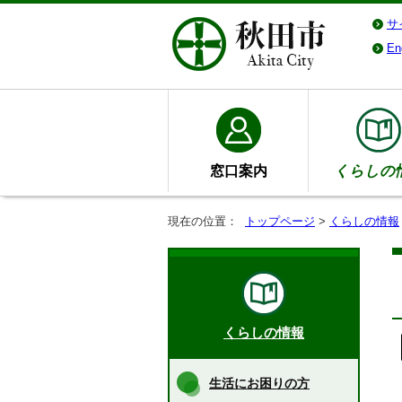
サ
En
窓口案内
くらしの
現在の位置：
トップページ
>
くらしの情報
くらしの情報
生活にお困りの方