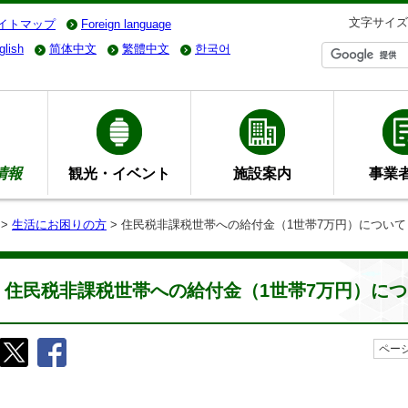
文字サイズ
イトマップ
Foreign language
glish
简体中文
繁體中文
한국어
情報
観光・イベント
施設案内
事業
>
生活にお困りの方
> 住民税非課税世帯への給付金（1世帯7万円）につい
住民税非課税世帯への給付金（1世帯7万円）に
ページ