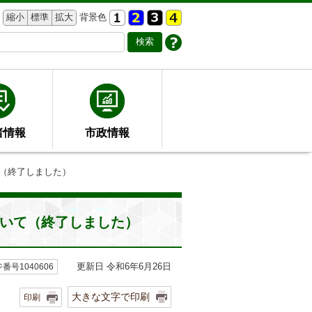
縮小
標準
拡大
背景色
者情報
市政情報
て（終了しました）
ついて（終了しました）
更新日 令和6年6月26日
番号1040606
大きな文字で印刷
印刷