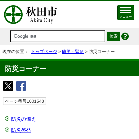
メニュー
現在の位置：
トップページ
>
防災・緊急
> 防災コーナー
防災コーナー
ページ番号1001548
防災の備え
防災啓発