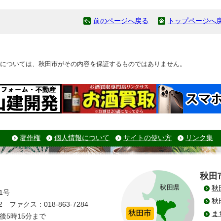
前のページへ戻る
トップページへ
については、秋田市がその内容を保証するものではありません。
著作権
個人情報について
サイトの使い方
リンク集
秋田
秋
1号
秋
 ファクス：018-863-7284
ま
後5時15分まで