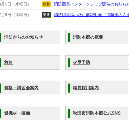
8月5日（水曜日）
消防団員インターンシップ開催のお知ら
新着
7月9日（木曜日）
消防団員掲示板に解説動画（消防団の入
更新
消防からのお知らせ
消防本部の概要
救急
火災予防
資格・講習会案内
職員採用案内
資機材・装備
秋田市消防本部公式SNS