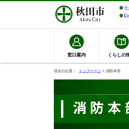
サ
En
窓口案内
くらしの
現在の位置：
トップページ
> 消防本部