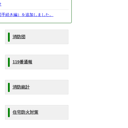
せ
団手続き編）を追加しました。
消防団
119番通報
消防統計
住宅防火対策