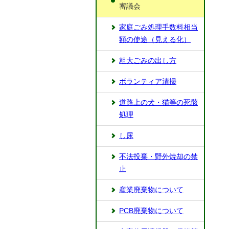
審議会
家庭ごみ処理手数料相当
額の使途（見える化）
粗大ごみの出し方
ボランティア清掃
道路上の犬・猫等の死骸
処理
し尿
不法投棄・野外焼却の禁
止
産業廃棄物について
PCB廃棄物について