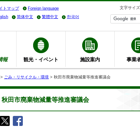
文字サイズ
イトマップ
Foreign language
glish
简体中文
繁體中文
한국어
情報
観光・イベント
施設案内
事業
>
ごみ・リサイクル・環境
> 秋田市廃棄物減量等推進審議会
秋田市廃棄物減量等推進審議会