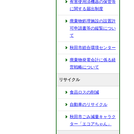
有害使用済機器の保管等
に関する届出制度
廃棄物処理施設の設置許
可申請書等の縦覧につい
て
秋田市総合環境センター
廃棄物発電会計に係る経
営戦略について
リサイクル
食品ロスの削減
自動車のリサイクル
秋田市ごみ減量キャラク
ター「エコアちゃん」