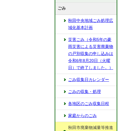
ごみ
秋田中央地域ごみ処理広
域化基本計画
災害ごみ（令和5年の豪
雨災害による災害廃棄物
の戸別収集の申し込みは
令和6年8月20日（火曜
日）で終了しました。）
ごみ収集日カレンダー
ごみの収集・処理
各地区のごみ収集日程
家庭からのごみ
秋田市廃棄物減量等推進