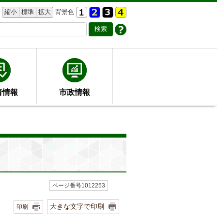
縮小
標準
拡大
背景色
者情報
市政情報
ページ番号1012253
大きな文字で印刷
印刷