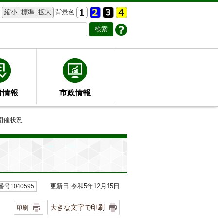
縮小
標準
拡大
背景色
者情報
市政情報
開催状況
更新日 令和5年12月15日
号1040595
大きな文字で印刷
印刷