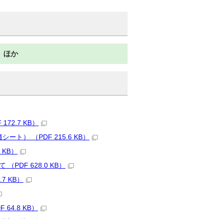
 ほか
2.7 KB）
） （PDF 215.6 KB）
 KB）
DF 628.0 KB）
7 KB）
4.8 KB）