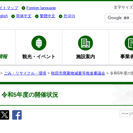
文字サイズ
イトマップ
Foreign language
glish
简体中文
繁體中文
한국어
情報
観光・イベント
施設案内
事業
>
ごみ・リサイクル・環境
>
秋田市廃棄物減量等推進審議会
> 令和5年度の
令和5年度の開催状況
ページ番