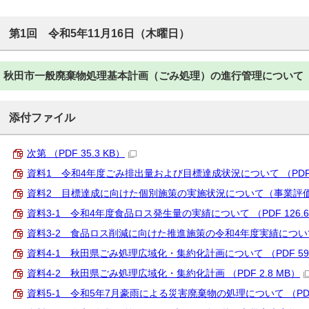
第1回 令和5年11月16日（木曜日）
秋田市一般廃棄物処理基本計画（ごみ処理）の進行管理について
添付ファイル
次第 （PDF 35.3 KB）
資料1 令和4年度ごみ排出量および目標達成状況について （PDF 17
資料2 目標達成に向けた個別施策の実施状況について（事業評価シート
資料3-1 令和4年度食品ロス発生量の実績について （PDF 126.6
資料3‐2 食品ロス削減に向けた推進施策の令和4年度実績について （P
資料4‐1 秋田県ごみ処理広域化・集約化計画について （PDF 59.
資料4‐2 秋田県ごみ処理広域化・集約化計画 （PDF 2.8 MB）
資料5‐1 令和5年7月豪雨による災害廃棄物の処理について （PDF 6