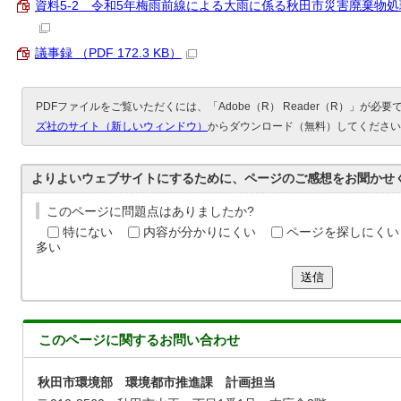
資料5‐2 令和5年梅雨前線による大雨に係る秋田市災害廃棄物処理実行計
議事録 （PDF 172.3 KB）
PDFファイルをご覧いただくには、「Adobe（R） Reader（R）」が必
ズ社のサイト（新しいウィンドウ）
からダウンロード（無料）してください
よりよいウェブサイトにするために、ページのご感想をお聞かせ
このページに問題点はありましたか?
特にない
内容が分かりにくい
ページを探しにくい
多い
送信
このページに関する
お問い合わせ
秋田市環境部 環境都市推進課 計画担当