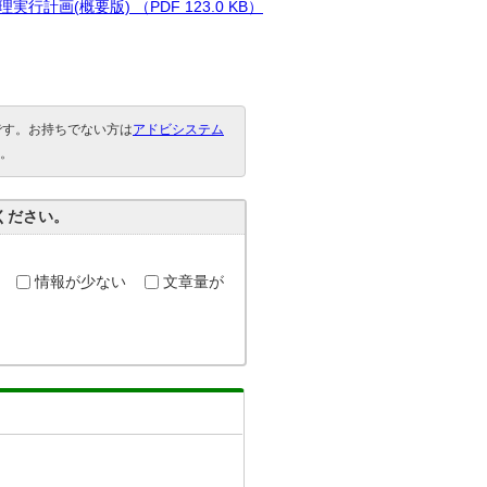
画(概要版) （PDF 123.0 KB）
要です。お持ちでない方は
アドビシステム
。
ください。
情報が少ない
文章量が