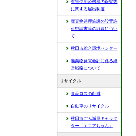
有害使用済機器の保管等
に関する届出制度
廃棄物処理施設の設置許
可申請書等の縦覧につい
て
秋田市総合環境センター
廃棄物発電会計に係る経
営戦略について
リサイクル
食品ロスの削減
自動車のリサイクル
秋田市ごみ減量キャラク
ター「エコアちゃん」