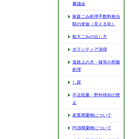
審議会
家庭ごみ処理手数料相当
額の使途（見える化）
粗大ごみの出し方
ボランティア清掃
道路上の犬・猫等の死骸
処理
し尿
不法投棄・野外焼却の禁
止
産業廃棄物について
PCB廃棄物について