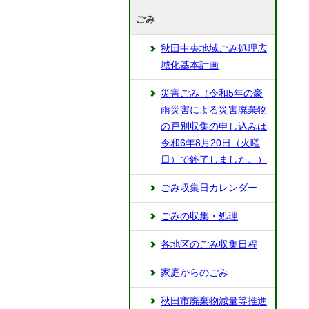
ごみ
秋田中央地域ごみ処理広
域化基本計画
災害ごみ（令和5年の豪
雨災害による災害廃棄物
の戸別収集の申し込みは
令和6年8月20日（火曜
日）で終了しました。）
ごみ収集日カレンダー
ごみの収集・処理
各地区のごみ収集日程
家庭からのごみ
秋田市廃棄物減量等推進