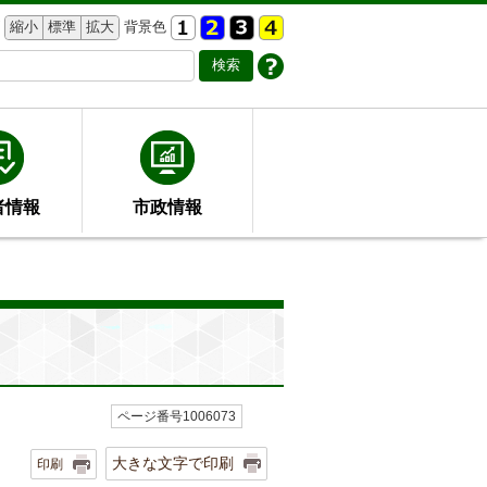
縮小
標準
拡大
背景色
者情報
市政情報
ページ番号1006073
大きな文字で印刷
印刷