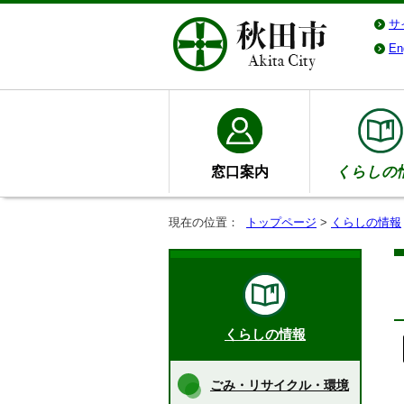
サ
En
窓口案内
くらしの
現在の位置：
トップページ
>
くらしの情報
くらしの情報
ごみ・リサイクル・環境