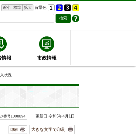
縮小
標準
拡大
背景色
者情報
市政情報
導入状況
更新日 令和5年4月1日
ジ番号1008894
大きな文字で印刷
印刷