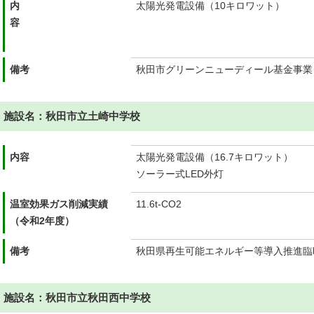
内
太陽光発電設備（10キロワット）
容
備考
秋田市グリーンニューディール基金事業
施設名：秋田市立土崎中学校
内容
太陽光発電設備（16.7キロワット）
ソーラー式LED外灯
温室効果ガス削減実績
11.6t-CO2
（令和2年度）
備考
秋田県再生可能エネルギー等導入推進臨
施設名：秋田市立秋田西中学校