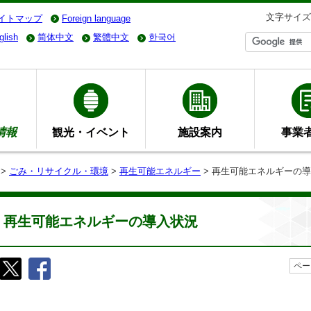
文字サイズ
イトマップ
Foreign language
glish
简体中文
繁體中文
한국어
情報
観光・イベント
施設案内
事業
>
ごみ・リサイクル・環境
>
再生可能エネルギー
> 再生可能エネルギーの
再生可能エネルギーの導入状況
ペー