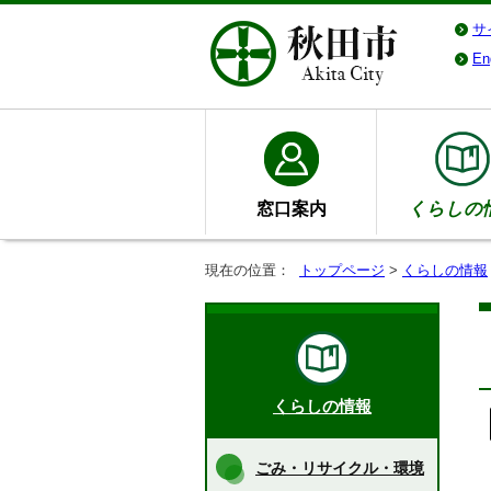
サ
En
窓口案内
くらしの
現在の位置：
トップページ
>
くらしの情報
くらしの情報
ごみ・リサイクル・環境