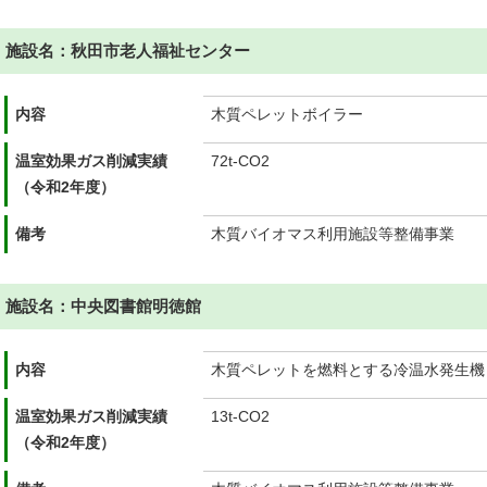
施設名：秋田市老人福祉センター
内容
木質ペレットボイラー
温室効果ガス削減実績
72t-CO2
（令和2年度）
備考
木質バイオマス利用施設等整備事業
施設名：中央図書館明徳館
内容
木質ペレットを燃料とする冷温水発生機
温室効果ガス削減実績
13t-CO2
（令和2年度）