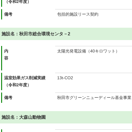
（令和2年度）
備考
包括的施設リース契約
施設名：秋田市総合環境センタ－2
内
太陽光発電設備（40キロワット）
容
温室効果ガス削減実績
13t-CO2
（令和2年度）
備考
秋田市グリーンニューディール基金事業
施設名：大森山動物園