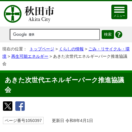
メニュー
現在の位置：
トップページ
>
くらしの情報
>
ごみ・リサイクル・環
境
>
再生可能エネルギー
> あきた次世代エネルギーパーク推進協議
会
あきた次世代エネルギーパーク推進協議
会
ページ番号1050397
更新日 令和8年4月1日