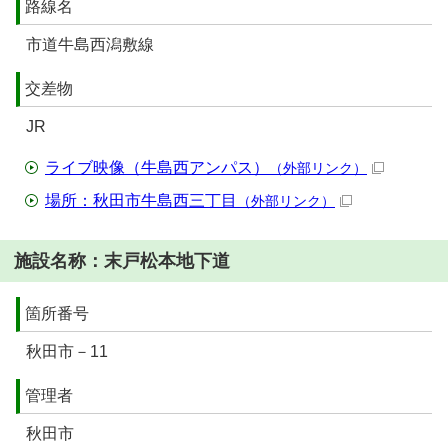
路線名
市道牛島西潟敷線
交差物
JR
ライブ映像（牛島西アンパス）
（外部リンク）
場所：秋田市牛島西三丁目
（外部リンク）
施設名称：末戸松本地下道
箇所番号
秋田市－11
管理者
秋田市