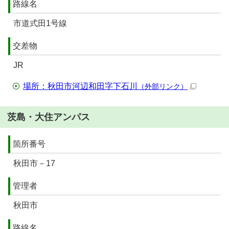
路線名
市道式田1号線
交差物
JR
場所：秋田市河辺和田字下石川
（外部リンク）
茨島・大住アンパス
箇所番号
秋田市－17
管理者
秋田市
路線名