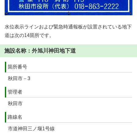
水位表示ラインおよび緊急時通報板が設置されている地下
道は次の14箇所です。
施設名称：外旭川神田地下道
箇所番号
秋田市－3
管理者
秋田市
路線名
市道神田三ノ堰1号線