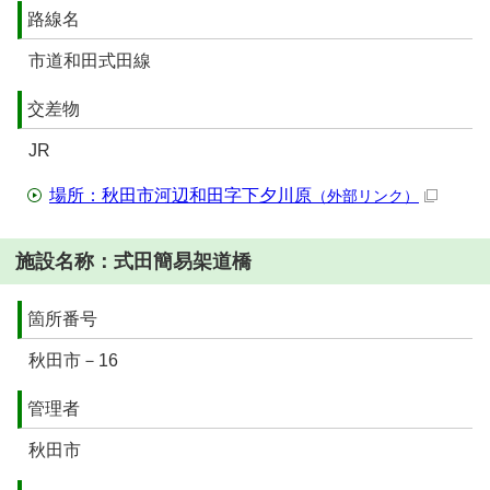
路線名
市道和田式田線
交差物
JR
場所：秋田市河辺和田字下夕川原
（外部リンク）
施設名称：式田簡易架道橋
箇所番号
秋田市－16
管理者
秋田市