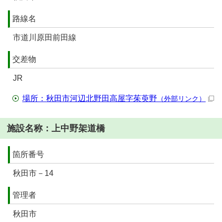
路線名
市道川原田前田線
交差物
JR
場所：秋田市河辺北野田高屋字茱萸野
（外部リンク）
施設名称：上中野架道橋
箇所番号
秋田市－14
管理者
秋田市