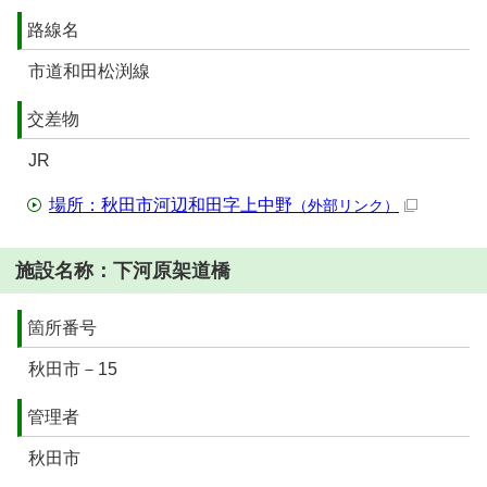
路線名
市道和田松渕線
交差物
JR
場所：秋田市河辺和田字上中野
（外部リンク）
施設名称：下河原架道橋
箇所番号
秋田市－15
管理者
秋田市