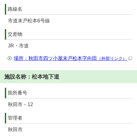
路線名
市道末戸松本6号線
交差物
JR・市道
場所：秋田市四ツ小屋末戸松本字向田
（外部リンク）
施設名称：松本地下道
箇所番号
秋田市－12
管理者
秋田市