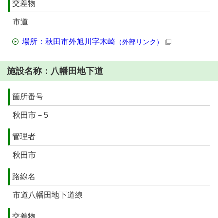
交差物
市道
場所：秋田市外旭川字木崎
（外部リンク）
施設名称：八幡田地下道
箇所番号
秋田市－5
管理者
秋田市
路線名
市道八幡田地下道線
交差物