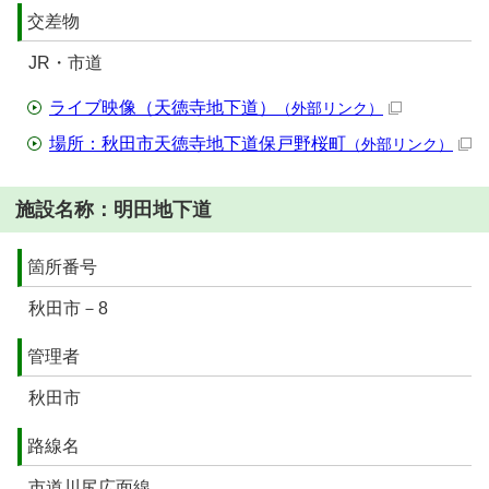
交差物
JR・市道
ライブ映像（天徳寺地下道）
（外部リンク）
場所：秋田市天徳寺地下道保戸野桜町
（外部リンク）
施設名称：明田地下道
箇所番号
秋田市－8
管理者
秋田市
路線名
市道川尻広面線