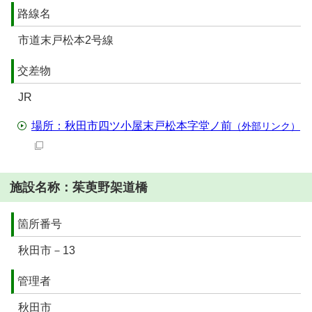
路線名
市道末戸松本2号線
交差物
JR
場所：秋田市四ツ小屋末戸松本字堂ノ前
（外部リンク）
施設名称：茱萸野架道橋
箇所番号
秋田市－13
管理者
秋田市