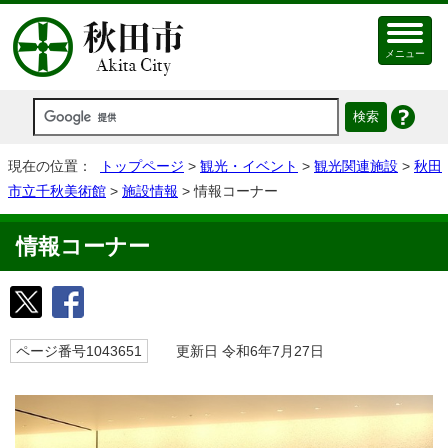
メニュー
現在の位置：
トップページ
>
観光・イベント
>
観光関連施設
>
秋田
市立千秋美術館
>
施設情報
> 情報コーナー
情報コーナー
ページ番号1043651
更新日 令和6年7月27日