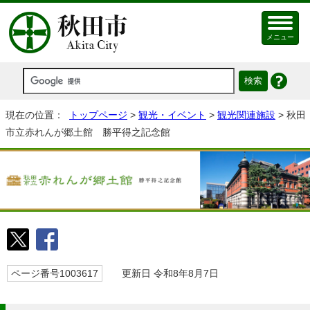
メニュー
現在の位置：
トップページ
>
観光・イベント
>
観光関連施設
> 秋田
市立赤れんが郷土館 勝平得之記念館
ページ番号1003617
更新日 令和8年8月7日