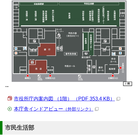
市役所庁内案内図 （1階） （PDF 353.4 KB）
本庁舎インドアビュー
（外部リンク）
市民生活部