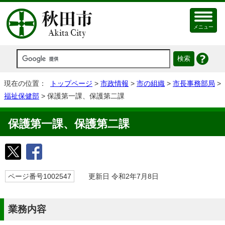
メニュー
現在の位置：
トップページ
>
市政情報
>
市の組織
>
市長事務部局
>
福祉保健部
> 保護第一課、保護第二課
保護第一課、保護第二課
ページ番号1002547
更新日 令和2年7月8日
業務内容