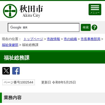
メニュー
現在の位置：
トップページ
>
市政情報
>
市の組織
>
市長事務部局
>
福祉保健部
> 福祉総務課
福祉総務課
ページ番号1002544
更新日 令和8年5月25日
業務内容