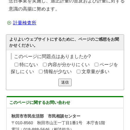
念日事業を実施し、適正計量の普及および計量に対する
意識の高揚に努めます。
計量検査所
よりよいウェブサイトにするために、ページのご感想をお聞
かせください。
このページに問題点はありましたか?
特にない
内容が分かりにくい
ページを
探しにくい
情報が少ない
文章量が多い
送信
このページに関する
お問い合わせ
秋田市市民生活部 市民相談センター
〒010-8560 秋田市山王一丁目1番1号 本庁舎1階
電話：018-888-5646（相談担当）