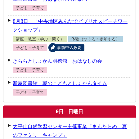
子ども・子育て
8月8日 「中央地区みんなでビブリオスピーチワー
クショップ」
講座・教室（学ぶ・聞く）
体験（つくる・参加する）
子ども・子育て
事前申込必要
きららとしょかん明徳館 おはなしの会
子ども・子育て
新屋図書館 朝のこどもとしょかんタイム
子ども・子育て
9
日
日曜日
太平山自然学習センター主催事業「まんたらめ 夏
のファミリーキャンプ」