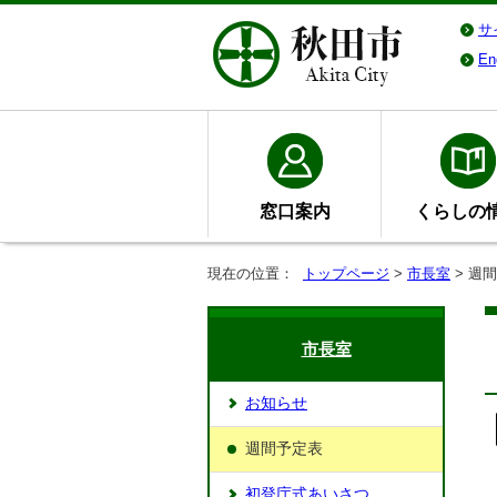
サ
En
窓口案内
くらしの
現在の位置：
トップページ
>
市長室
> 週
市長室
お知らせ
週間予定表
初登庁式あいさつ