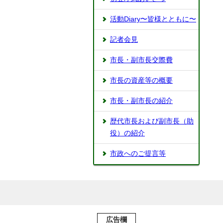
活動Diary〜皆様とともに〜
記者会見
市長・副市長交際費
市長の資産等の概要
市長・副市長の紹介
歴代市長および副市長（助
役）の紹介
市政へのご提言等
広告欄