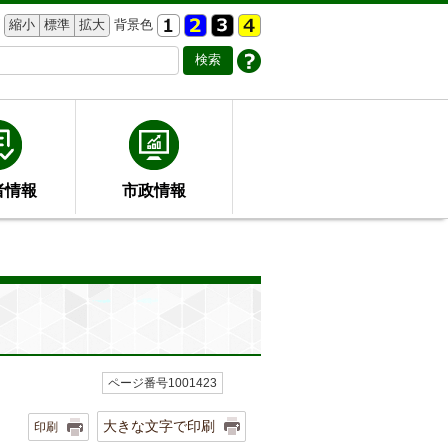
縮小
標準
拡大
背景色
者情報
市政情報
ページ番号1001423
大きな文字で印刷
印刷