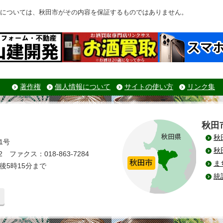
については、秋田市がその内容を保証するものではありません。
著作権
個人情報について
サイトの使い方
リンク集
秋田
秋
1号
秋
 ファクス：018-863-7284
ま
後5時15分まで
統