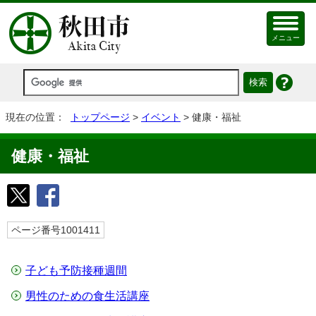
メニュー
現在の位置：
トップページ
>
イベント
> 健康・福祉
健康・福祉
ページ番号1001411
子ども予防接種週間
男性のための食生活講座