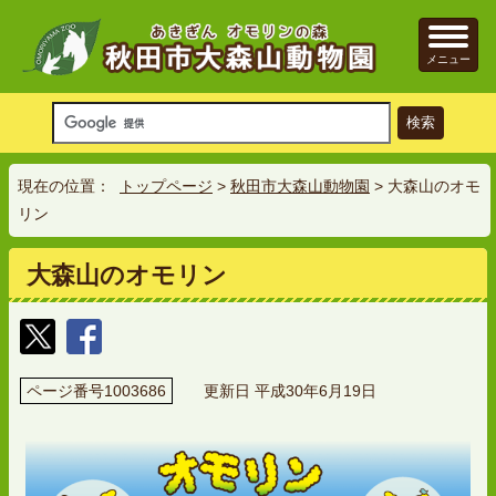
メニュー
現在の位置：
トップページ
>
秋田市大森山動物園
> 大森山のオモ
リン
大森山のオモリン
ページ番号1003686
更新日 平成30年6月19日