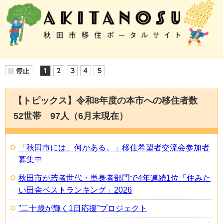
【トピックス】令和8年度の本市への移住者数
52世帯 97人（6月末現在）
「秋田市には、何かある。」移住希望者交流会参加者
募集中
秋田市が若者世代・単身者部門で4年連続1位「住みた
い田舎ベストランキング」2026
”二十歳が輝く1日応援”プロジェクト