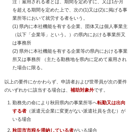
注：雇用される者とは、期間を定めずに、又は1か月
を超える期間を定めた上で、次の(1)又は(2)に掲げる事
業所等において就労する者をいう。
(1) 県内に本社機能を有する企業、団体又は個人事業主
（以下「企業等」という。）の県内における事業所又
は事務所
(2) 県外に本社機能を有する企業等の県内における事業
所又は事務所 （主たる勤務地を県内に定めて雇用され
た場合に限る。
以上の要件にかかわらず、申請者および世帯員が次の要件
のいずれかに該当する場合は、
補助対象外
です。
勤務先の命により秋田県内の事業所等へ
転勤又は出向
する者
（派遣元企業に変更がない派遣社員を含む）が
いる場合
秋田市市税を滞納している者
がいる場合