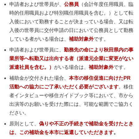
申請者および世帯員が、
公務員
（会計年度任用職員、臨
時的任用職員および特別職任用職員を含む。）として転
入後において勤務することが決まっている場合、又は転
入後の世帯員に交付申請の日において公務員として勤務
している者がいる場合は、
補助対象外
です。
申請者および世帯員に、
勤務先の命により秋田県内の事
業所等へ転勤又は出向する者（派遣元企業に変更がない
派遣社員を含む。）
がいる場合は、
補助対象外
です。
補助金が交付された場合、
本市の移住促進に向けたPR
活動への協力にご了承いただく必要がございます
。移住
者インタビューや移住ガイドブック等において、市から
出演等のお願いを受けた際には、可能な範囲でご協力く
ださい。
原則として、
偽りや不正の手続きで補助金を受けたとき
は、この補助金を本市に返還していただきます
。