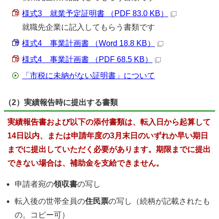
様式3 就業予定証明書 （PDF 83.0 KB）
就職先企業に記入してもらう書類です
様式4 事業計画書 （Word 18.8 KB）
様式4 事業計画書 （PDF 68.5 KB）
「市税に未納がない証明書」について
（2）実績報告時に提出する書類
実績報告書および以下の添付書類は、転入日から起算して
14日以内、または申請年度の3月末日のいずれか早い期日
までに提出していただく必要があります。期限までに提出
できない場合は、補助金を支給できません。
申請者宛の
領収書
の写し
転入後の世帯全員の
住民票
の写し（続柄が記載されたも
の。コピー可）