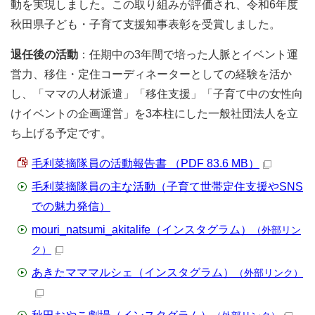
動を実現しました。この取り組みが評価され、令和6年度
秋田県子ども・子育て支援知事表彰を受賞しました。
退任後の活動
：任期中の3年間で培った人脈とイベント運
営力、移住・定住コーディネーターとしての経験を活か
し、「ママの人材派遣」「移住支援」「子育て中の女性向
けイベントの企画運営」を3本柱にした一般社団法人を立
ち上げる予定です。
毛利菜摘隊員の活動報告書 （PDF 83.6 MB）
毛利菜摘隊員の主な活動（子育て世帯定住支援やSNS
での魅力発信）
mouri_natsumi_akitalife（インスタグラム）
（外部リン
ク）
あきたマママルシェ（インスタグラム）
（外部リンク）