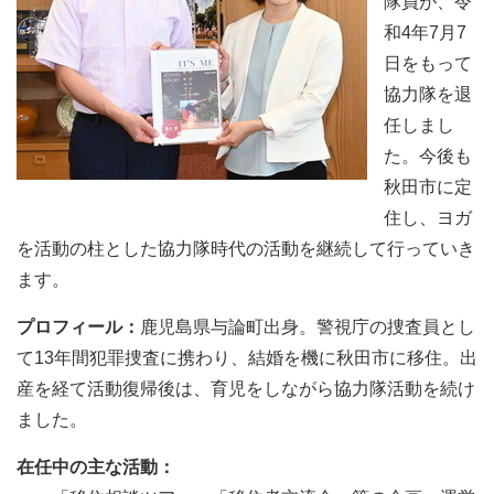
隊員が、令
和4年7月7
日をもって
協力隊を退
任しまし
た。今後も
秋田市に定
住し、ヨガ
を活動の柱とした協力隊時代の活動を継続して行っていき
ます。
プロフィール：
鹿児島県与論町出身。警視庁の捜査員とし
て13年間犯罪捜査に携わり、結婚を機に秋田市に移住。出
産を経て活動復帰後は、育児をしながら協力隊活動を続け
ました。
在任中の主な活動：