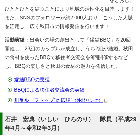
をとおし、
ひととひとを結ぶことにより地域の活性化を目指します！
また、SNSのフォロワーが約2,000人おり、こうした人脈
を活用し、広く秋田市の情報発信を行います！
活動実績
：出会いの場の創出として「縁結BBQ」を20回
開催し、23組のカップルが成立し、うち2組が結婚。秋田
の食材を使ったBBQで移住者交流会を9回開催するなど
し、BBQの楽しさと秋田の食材の魅力を発信した。
縁結BBQの実績
BBQによる移住者交流会の実績
川反ルーフトップ“肉広場”
（外部リンク）
石井 宏典（いしい ひろのり） 隊員（平成29
年4月～令和2年3月）