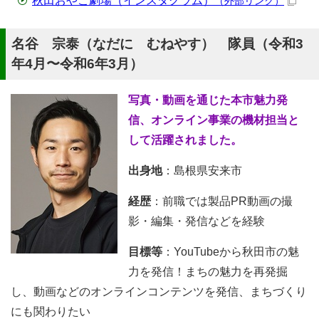
秋田おやこ劇場（インスタグラム）
（外部リンク）
名谷 宗泰（なだに むねやす） 隊員（令和3
年4月〜令和6年3月）
写真・動画を通じた本市魅力発
信、オンライン事業の機材担当と
して活躍されました。
出身地
：島根県安来市
経歴
：前職では製品PR動画の撮
影・編集・発信などを経験
目標等
：YouTubeから秋田市の魅
力を発信！まちの魅力を再発掘
し、動画などのオンラインコンテンツを発信、まちづくり
にも関わりたい