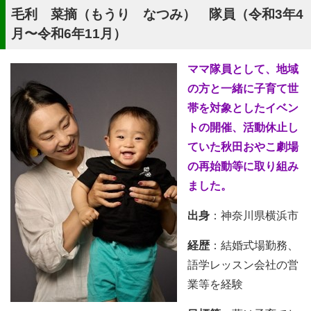
毛利 菜摘（もうり なつみ） 隊員（令和3年4
月〜令和6年11月）
ママ隊員として、地域
の方と一緒に子育て世
帯を対象としたイベン
トの開催、活動休止し
ていた秋田おやこ劇場
の再始動等に取り組み
ました。
出身
：神奈川県横浜市
経歴
：結婚式場勤務、
語学レッスン会社の営
業等を経験