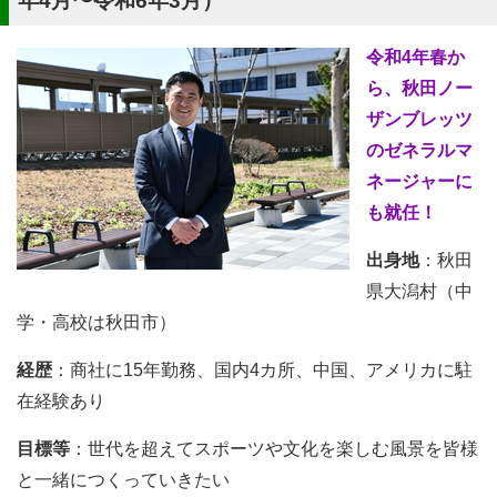
年4月〜令和6年3月）
令和4年春か
ら、秋田ノー
ザンブレッツ
のゼネラルマ
ネージャーに
も就任！
出身地
：秋田
県大潟村（中
学・高校は秋田市）
経歴
：商社に15年勤務、国内4カ所、中国、アメリカに駐
在経験あり
目標等
：世代を超えてスポーツや文化を楽しむ風景を皆様
と一緒につくっていきたい