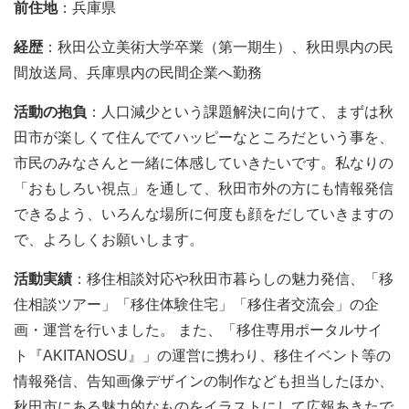
前住地
：兵庫県
経歴
：秋田公立美術大学卒業（第一期生）、秋田県内の民
間放送局、兵庫県内の民間企業へ勤務
活動の抱負
：人口減少という課題解決に向けて、まずは秋
田市が楽しくて住んでてハッピーなところだという事を、
市民のみなさんと一緒に体感していきたいです。私なりの
「おもしろい視点」を通して、秋田市外の方にも情報発信
できるよう、いろんな場所に何度も顔をだしていきますの
で、よろしくお願いします。
活動実績
：移住相談対応や秋田市暮らしの魅力発信、「移
住相談ツアー」「移住体験住宅」「移住者交流会」の企
画・運営を行いました。 また、「移住専用ポータルサイ
ト『AKITANOSU』」の運営に携わり、移住イベント等の
情報発信、告知画像デザインの制作なども担当したほか、
秋田市にある魅力的なものをイラストにして広報あきたで