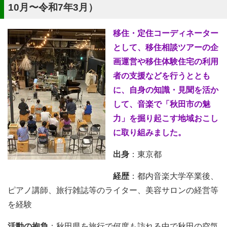
10月〜令和7年3月）
移住・定住コーディネーター
として、移住相談ツアーの企
画運営や移住体験住宅の利用
者の支援などを行うととも
に、自身の知識・見聞を活か
して、音楽で「秋田市の魅
力」を掘り起こす地域おこし
に取り組みました。
出身
：東京都
経歴
：都内音楽大学卒業後、
ピアノ講師、旅行雑誌等のライター、美容サロンの経営等
を経験
活動の抱負
：秋田県を旅行で何度も訪れる中で秋田の空気