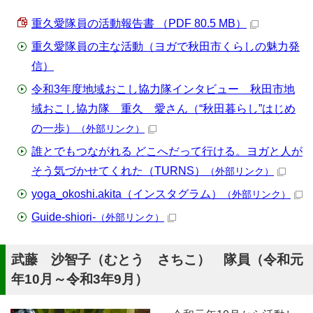
重久愛隊員の活動報告書 （PDF 80.5 MB）
重久愛隊員の主な活動（ヨガで秋田市くらしの魅力発
信）
令和3年度地域おこし協力隊インタビュー 秋田市地
域おこし協力隊 重久 愛さん（“秋田暮らし”はじめ
の一歩）
（外部リンク）
誰とでもつながれる どこへだって行ける。ヨガと人が
そう気づかせてくれた（TURNS）
（外部リンク）
yoga_okoshi.akita（インスタグラム）
（外部リンク）
Guide-shiori-
（外部リンク）
武藤 沙智子（むとう さちこ） 隊員（令和元
年10月～令和3年9月）