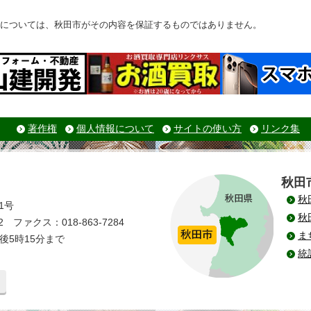
については、秋田市がその内容を保証するものではありません。
著作権
個人情報について
サイトの使い方
リンク集
秋田
秋
1号
秋
 ファクス：018-863-7284
ま
後5時15分まで
統