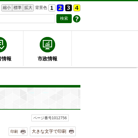
縮小
標準
拡大
背景色
者情報
市政情報
ページ番号1012756
大きな文字で印刷
印刷