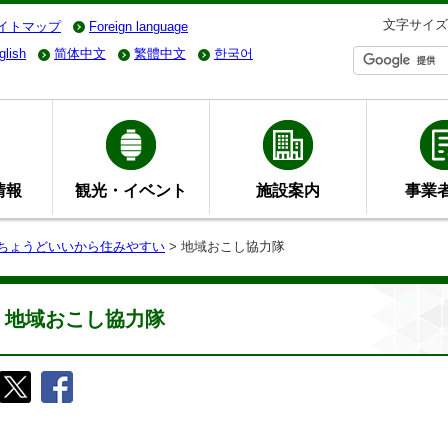
文字サイズ
イトマップ
Foreign language
glish
简体中文
繁體中文
한국어
情報
観光・イベント
施設案内
事業
- ちょうどいいから住みやすい
> 地域おこし協力隊
地域おこし協力隊