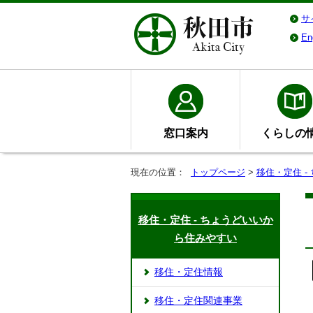
サ
En
窓口案内
くらしの
現在の位置：
トップページ
>
移住・定住 
移住・定住 - ちょうどいいか
ら住みやすい
移住・定住情報
移住・定住関連事業