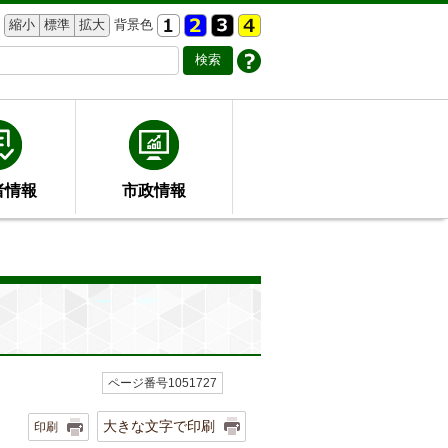
縮小
標準
拡大
背景色
者情報
市政情報
ページ番号1051727
大きな文字で印刷
印刷