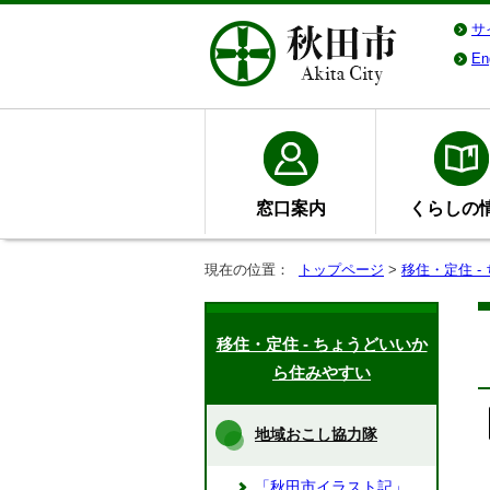
サ
En
窓口案内
くらしの
現在の位置：
トップページ
>
移住・定住 
移住・定住 - ちょうどいいか
ら住みやすい
地域おこし協力隊
「秋田市イラスト記」