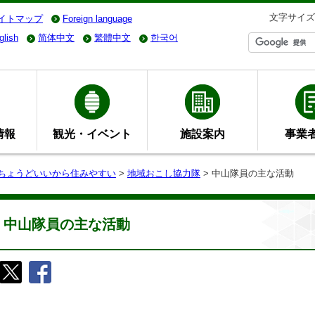
文字サイズ
イトマップ
Foreign language
glish
简体中文
繁體中文
한국어
情報
観光・イベント
施設案内
事業
- ちょうどいいから住みやすい
>
地域おこし協力隊
> 中山隊員の主な活動
中山隊員の主な活動