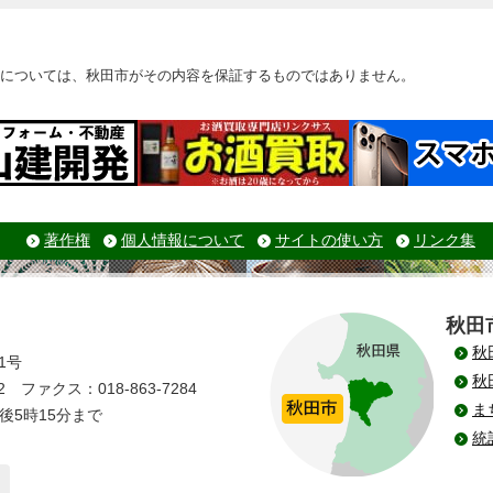
については、秋田市がその内容を保証するものではありません。
著作権
個人情報について
サイトの使い方
リンク集
秋田
秋
1号
秋
 ファクス：018-863-7284
ま
後5時15分まで
統