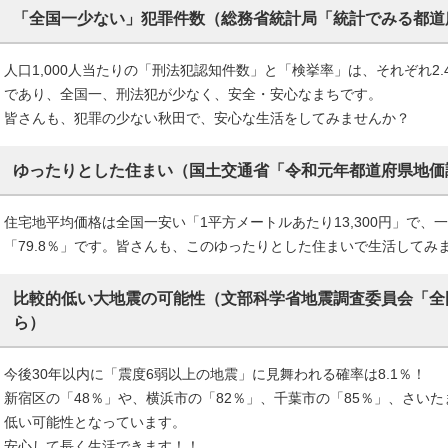
「全国一少ない」犯罪件数（総務省統計局「統計でみる都道府
人口1,000人当たりの「刑法犯認知件数」と「検挙率」は、それぞれ2.4
であり、全国一、刑法犯が少なく、安全・安心なまちです。
皆さんも、犯罪の少ない秋田で、安心な生活をしてみませんか？
ゆったりとした住まい（国土交通省「令和元年都道府県地価
住宅地平均価格は全国一安い「1平方メートルあたり13,300円」で
「79.8％」です。皆さんも、このゆったりとした住まいで生活してみ
比較的低い大地震の可能性（文部科学省地震調査委員会「全国
ら）
今後30年以内に「震度6弱以上の地震」に見舞われる確率は8.1％！
新宿区の「48％」や、横浜市の「82％」、千葉市の「85％」、さい
低い可能性となっています。
安心して長く生活できます！！