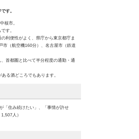
ジです。
る中核市。
ちです。
通の利便性がよく、県庁から東京都庁ま
戸市（航空機160分）、名古屋市（鉄道
ん、首都圏と比べて半分程度の通勤・通
がある酒どころでもあります。
市民が「住み続けたい」、「事情が許せ
,507人）