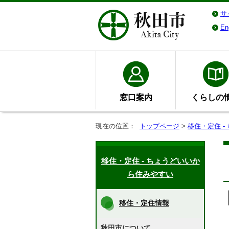
サ
En
窓口案内
くらしの
現在の位置：
トップページ
>
移住・定住 
移住・定住 - ちょうどいいか
ら住みやすい
移住・定住情報
秋田市について