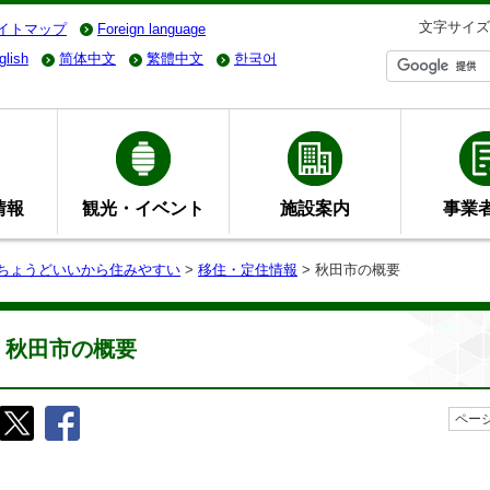
文字サイズ
イトマップ
Foreign language
glish
简体中文
繁體中文
한국어
情報
観光・イベント
施設案内
事業
- ちょうどいいから住みやすい
>
移住・定住情報
> 秋田市の概要
秋田市の概要
ページ