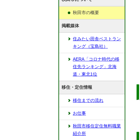
秋田市の概要
掲載媒体
住みたい田舎ベストラン
キング（宝島社）
AERA「コロナ時代の移
住先ランキング」北海
道・東北1位
移住・定住情報
移住までの流れ
お仕事
秋田市移住定住無料職業
紹介所