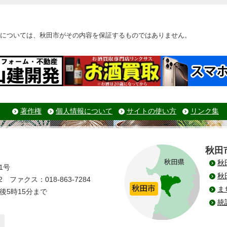
については、秋田市がその内容を保証するものではありません。
著作権
個人情報について
サイトの使い方
リンク集
秋田
秋
1号
秋
 ファクス：018-863-7284
ま
後5時15分まで
統