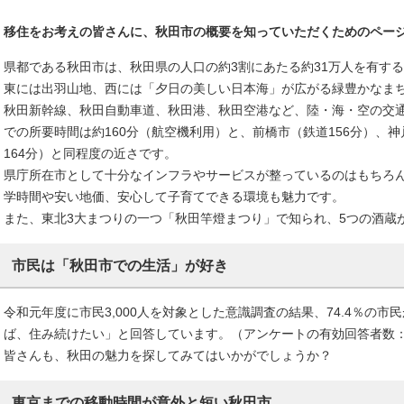
移住をお考えの皆さんに、秋田市の概要を知っていただくためのペー
県都である秋田市は、秋田県の人口の約3割にあたる約31万人を有す
東には出羽山地、西には「夕日の美しい日本海」が広がる緑豊かなま
秋田新幹線、秋田自動車道、秋田港、秋田空港など、陸・海・空の交
での所要時間は約160分（航空機利用）と、前橋市（鉄道156分）、神
164分）と同程度の近さです。
県庁所在市として十分なインフラやサービスが整っているのはもちろ
学時間や安い地価、安心して子育てできる環境も魅力です。
また、東北3大まつりの一つ「秋田竿燈まつり」で知られ、5つの酒蔵
市民は「秋田市での生活」が好き
令和元年度に市民3,000人を対象とした意識調査の結果、74.4％の
ば、住み続けたい」と回答しています。（アンケートの有効回答者数：1
皆さんも、秋田の魅力を探してみてはいかがでしょうか？
東京までの移動時間が意外と短い秋田市