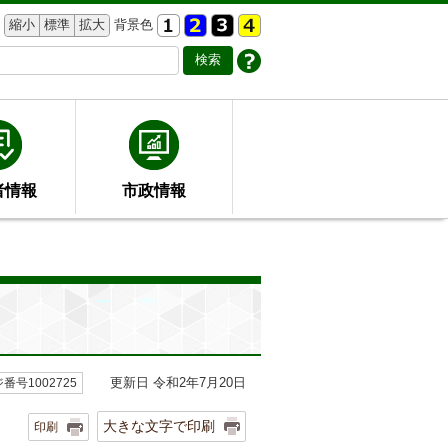
縮小
標準
拡大
背景色
者情報
市政情報
更新日 令和2年7月20日
番号1002725
大きな文字で印刷
印刷