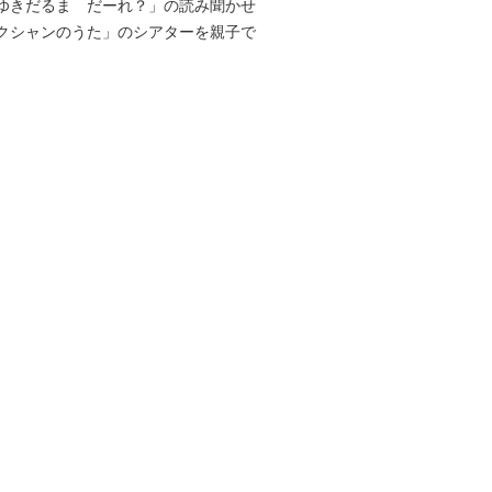
ゆきだるま だーれ？」の読み聞かせ
クシャンのうた」のシアターを親子で
。