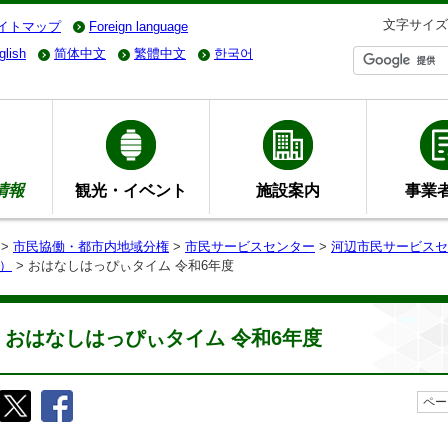
文字サイズ
イトマップ
Foreign language
glish
简体中文
繁體中文
한국어
情報
観光・イベント
施設案内
事業
>
市民協働・都市内地域分権
>
市民サービスセンター
>
河辺市民サービスセ
）
> おはなしはっぴぃタイム 令和6年度
おはなしはっぴぃタイム 令和6年度
ペー