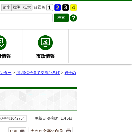
縮小
標準
拡大
背景色
者情報
市政情報
ンター
>
河辺SC子育て交流ひろば
>
親子の
更新日 令和8年1月5日
ジ番号1042754
大きな文字で印刷
印刷