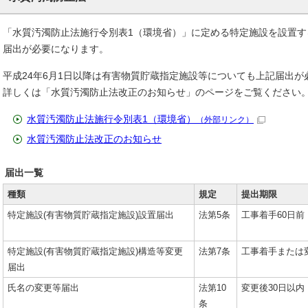
「水質汚濁防止法施行令別表1（環境省）」に定める特定施設を設置
届出が必要になります。
平成24年6月1日以降は有害物質貯蔵指定施設等についても上記届出が
詳しくは「水質汚濁防止法改正のお知らせ」のページをご覧ください
水質汚濁防止法施行令別表1（環境省）
（外部リンク）
水質汚濁防止法改正のお知らせ
届出一覧
種類
規定
提出期限
特定施設(有害物質貯蔵指定施設)設置届出
法第5条
工事着手60日前
特定施設(有害物質貯蔵指定施設)構造等変更
法第7条
工事着手または変
届出
氏名の変更等届出
法第10
変更後30日以内
条