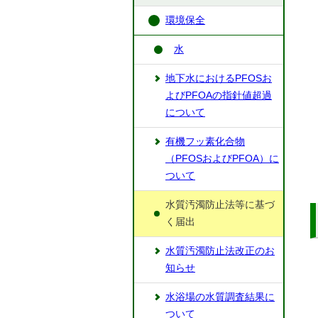
環境保全
水
地下水におけるPFOSお
よびPFOAの指針値超過
について
有機フッ素化合物
（PFOSおよびPFOA）に
ついて
水質汚濁防止法等に基づ
く届出
水質汚濁防止法改正のお
知らせ
水浴場の水質調査結果に
ついて