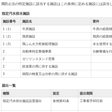
濁防止法の特定施設に該当する施設はこの条例に定める施設には該当
指定汚水排水施設
施設番号
施設名
要件
1（1）
牛房施設
牛房の総面積
1（2）
鶏房施設
鶏房の総面積
1（3）
鶏ふん火力乾燥処理施設
水を使用す
2
自動車特定整備事業
分解整備を
2
ガソリンスタンド営業
2
鉄道業の用に供する施設
3
病院の検査又は分析の用に供する施設
届出一覧
種類
規定
提出期限
指定汚水排出施設設置届出
条例第41条
工事着手60日前