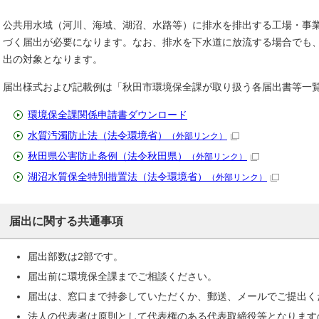
公共用水域（河川、海域、湖沼、水路等）に排水を排出する工場・事
づく届出が必要になります。なお、排水を下水道に放流する場合でも
出の対象となります。
届出様式および記載例は「秋田市環境保全課が取り扱う各届出書等一
環境保全課関係申請書ダウンロード
水質汚濁防止法（法令環境省）
（外部リンク）
秋田県公害防止条例（法令秋田県）
（外部リンク）
湖沼水質保全特別措置法（法令環境省）
（外部リンク）
届出に関する共通事項
届出部数は2部です。
届出前に環境保全課までご相談ください。
届出は、窓口まで持参していただくか、郵送、メールでご提出く
法人の代表者は原則として代表権のある代表取締役等となります