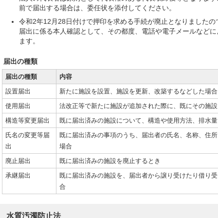
前で届出する場合は、委任状を添付してください。
令和2年12月28日付けで押印を求める手続が廃止となりました
届出に係る本人確認として、その都度、電話や電子メールなどに
ます。
届出の種類
届出の種類
内容
設置届出
新たに施設を設置、施設を更新、改築するなどした場合
使用届出
法改正等で新たに施設が追加された際に、既にその施設
構造等変更届出
既に届出済みの施設について、構造や使用方法、排水量
氏名の変更等届
既に届出済みの事項のうち、届出者の氏名、名称、住所
出
場合
廃止届出
既に届出済みの施設を廃止するとき
承継届出
既に届出済みの施設を、届出者から譲り受けたり借り受
合
水質汚濁防止法