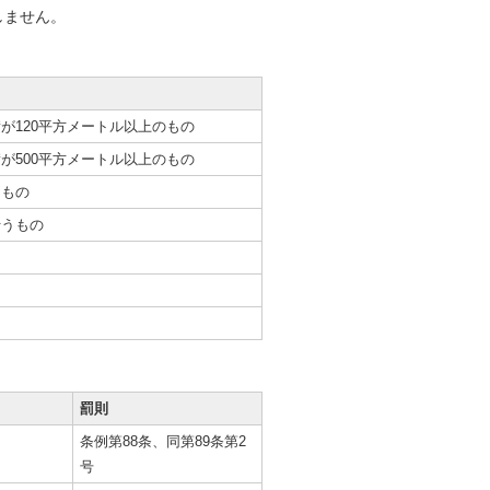
しません。
が120平方メートル以上のもの
が500平方メートル以上のもの
るもの
行うもの
罰則
条例第88条、同第89条第2
号