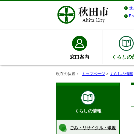
サ
En
窓口案内
くらしの
現在の位置：
トップページ
>
くらしの情報
くらしの情報
ごみ・リサイクル・環境