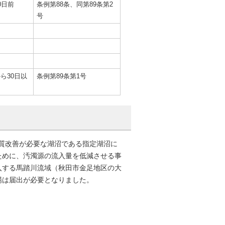
0日前
条例第88条、同第89条第2
号
ら30日以
条例第89条第1号
水質改善が必要な湖沼である指定湖沼に
ために、汚濁源の流入量を低減させる事
入する馬踏川流域（秋田市金足地区の大
場は届出が必要となりました。