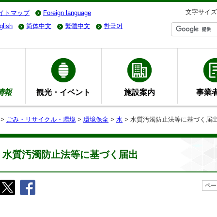
文字サイズ
イトマップ
Foreign language
glish
简体中文
繁體中文
한국어
情報
観光・イベント
施設案内
事業
>
ごみ・リサイクル・環境
>
環境保全
>
水
> 水質汚濁防止法等に基づく届
水質汚濁防止法等に基づく届出
ペー