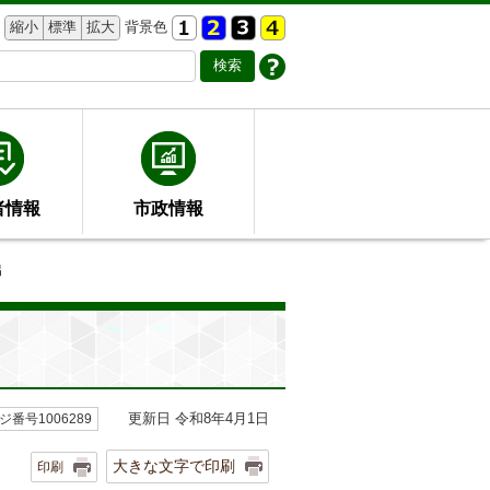
縮小
標準
拡大
背景色
者情報
市政情報
出
更新日 令和8年4月1日
ジ番号1006289
大きな文字で印刷
印刷