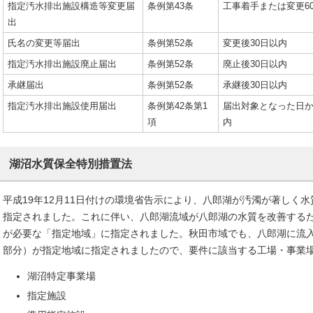
指定汚水排出施設構造等変更届
条例第43条
工事着手または変更6
出
氏名の変更等届出
条例第52条
変更後30日以内
指定汚水排出施設廃止届出
条例第52条
廃止後30日以内
承継届出
条例第52条
承継後30日以内
指定汚水排出施設使用届出
条例第42条第1
届出対象となった日か
項
内
湖沼水質保全特別措置法
平成19年12月11日付けの環境省告示により、八郎湖が汚濁が著しく
指定されました。これに伴い、八郎湖流域が八郎湖の水質を改善する
が必要な「指定地域」に指定されました。秋田市域でも、八郎湖に流
部分）が指定地域に指定されましたので、要件に該当する工場・事業
湖沼特定事業場
指定施設