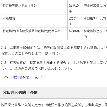
特定施設廃止届出（注2）
法第10
廃止後30日以内
条
承継届出
法第11
承継後30日以内
条
特定施設(有害物質貯蔵指定施設)使用届出
法第6条
特定施設となっ
内
注1：工事着手60日前とは、施設の設置等に係る基礎を含む建物およ
る前60日のことを指します（以下同じ）。
注2：有害物質使用特定施設を廃止する場合は、土壌汚染対策法に基
しくは、環境保全課までお問い合わせください。
土壌汚染対策について
秋田県公害防止条例
秋田県公害防止条例で定める指定汚水排水施設を設置する事業場は、