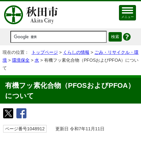
メニュー
現在の位置：
トップページ
>
くらしの情報
>
ごみ・リサイクル・環
境
>
環境保全
>
水
> 有機フッ素化合物（PFOSおよびPFOA）につい
て
有機フッ素化合物（PFOSおよびPFOA）
について
ページ番号1048912
更新日 令和7年11月11日