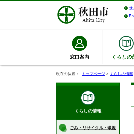
サ
En
窓口案内
くらしの
現在の位置：
トップページ
>
くらしの情報
くらしの情報
ごみ・リサイクル・環境