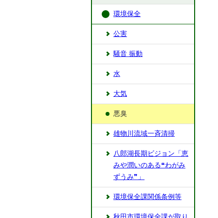
環境保全
公害
騒音 振動
水
大気
悪臭
雄物川流域一斉清掃
八郎湖長期ビジョン「恵
みや潤いのある❝わがみ
ずうみ❞」
環境保全課関係条例等
秋田市環境保全課が取り