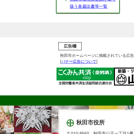
扱う各届出書等一覧
広告欄
秋田市ホームページに掲載されている広告
[
バナー広告について
]
秋田市役所
〒010-8560 秋田市山王一丁目1番