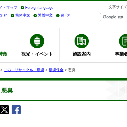
文字サイズ
イトマップ
Foreign language
glish
简体中文
繁體中文
한국어
情報
観光・イベント
施設案内
事業
>
ごみ・リサイクル・環境
>
環境保全
> 悪臭
悪臭