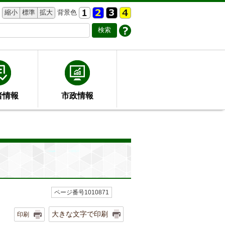
縮小
標準
拡大
背景色
者情報
市政情報
ページ番号1010871
大きな文字で印刷
印刷