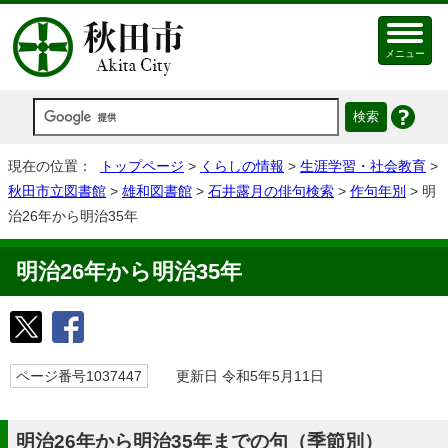
メニュー
現在の位置：
トップページ
>
くらしの情報
>
生涯学習・社会教育
>
秋田市立図書館
>
雄和図書館
>
石井露月の俳句検索
>
作句年別
> 明
治26年から明治35年
明治26年から明治35年
ページ番号1037447
更新日 令和5年5月11日
明治26年から明治35年までの句（季節別）