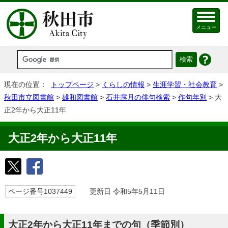
メニュー
現在の位置：
トップページ
>
くらしの情報
>
生涯学習・社会教育
>
秋田市立図書館
>
雄和図書館
>
石井露月の俳句検索
>
作句年別
> 大
正2年から大正11年
大正2年から大正11年
ページ番号1037449
更新日 令和5年5月11日
大正2年から大正11年までの句（季節別）