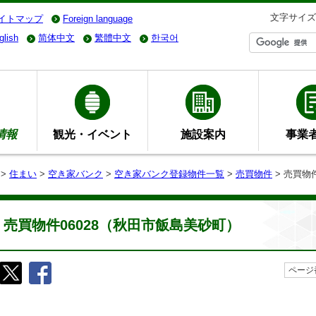
文字サイズ
イトマップ
Foreign language
glish
简体中文
繁體中文
한국어
情報
観光・イベント
施設案内
事業
>
住まい
>
空き家バンク
>
空き家バンク登録物件一覧
>
売買物件
> 売買物
売買物件06028（秋田市飯島美砂町）
ページ番