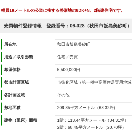
幅員16メートルの公道に接する整形地の8DK+N、2階建住宅です。
売買物件登録情報 登録番号：06-028（秋田市飯島美砂町）
所在地
秋田市飯島美砂町
用途／取引形態
住宅／売買
希望価格
5,500,000円
都市計画区域
市街化区域（第一種中高層住居専用地域
各計画区域
その他
敷地面積
209.35平方メートル（63.32坪)
建物（延床）面積
1階：113.44平方メートル（34.31坪）
2階：68.45平方メートル（20.70坪）