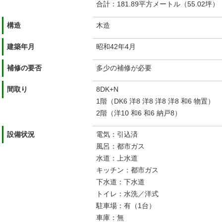
合計：181.89平方メートル（55.02坪）
構造
木造
建築年月
昭和42年4月
補修の要否
多少の補修が必要
間取り
8DK+N
1階（DK6 洋8 洋8 洋8 洋8 和6 物置）
2階（洋10 和6 和6 納戸8）
設備状況
電気：引込済
風呂：都市ガス
水道：上水道
キッチン：都市ガス
下水道：下水道
トイレ：水洗／洋式
駐車場：有（1台）
車庫：無