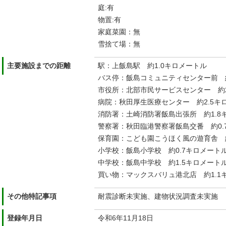
庭:有
物置:有
家庭菜園：無
雪捨て場：無
主要施設までの距離
駅：上飯島駅 約1.0キロメートル
バス停：飯島コミュニティセンター前 約
市役所：北部市民サービスセンター 約2
病院：秋田厚生医療センター 約2.5キ
消防署：土崎消防署飯島出張所 約1.8
警察署：秋田臨港警察署飯島交番 約0.
保育園：こども園こうほく風の遊育舎 約
小学校：飯島小学校 約0.7キロメート
中学校：飯島中学校 約1.5キロメート
買い物：マックスバリュ港北店 約1.
その他特記事項
耐震診断未実施、建物状況調査未実施
登録年月日
令和6年11月18日