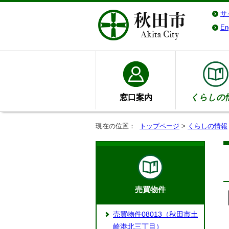
サ
En
窓口案内
くらしの
現在の位置：
トップページ
>
くらしの情報
売買物件
売買物件08013（秋田市土
崎港北三丁目）