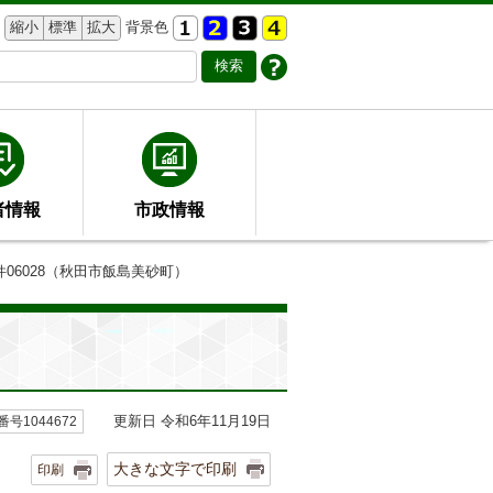
縮小
標準
拡大
背景色
者情報
市政情報
件06028（秋田市飯島美砂町）
更新日 令和6年11月19日
号1044672
大きな文字で印刷
印刷