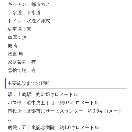
キッチン：都市ガス
下水道：下水道
トイレ：水洗／洋式
駐車場：無
車庫：無
庭:有
物置:無
家庭菜園：有
雪捨て場：有
主要施設までの距離
駅：土崎駅 約0.45キロメートル
バス停：港中央五丁目 約0.5キロメートル
市役所：北部市民サービスセンター 約0.6キロメート
ル
病院：五十嵐記念病院 約1.0キロメートル