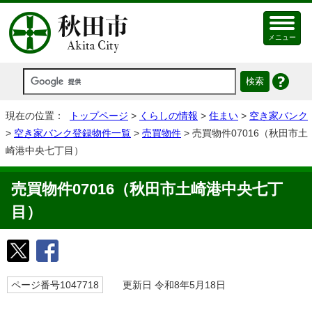
メニュー
現在の位置：
トップページ
>
くらしの情報
>
住まい
>
空き家バンク
>
空き家バンク登録物件一覧
>
売買物件
> 売買物件07016（秋田市土
崎港中央七丁目）
売買物件07016（秋田市土崎港中央七丁
目）
ページ番号1047718
更新日 令和8年5月18日