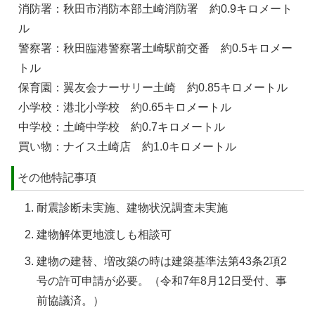
消防署：秋田市消防本部土崎消防署 約0.9キロメート
ル
警察署：秋田臨港警察署土崎駅前交番 約0.5キロメー
トル
保育園：翼友会ナーサリー土崎 約0.85キロメートル
小学校：港北小学校 約0.65キロメートル
中学校：土崎中学校 約0.7キロメートル
買い物：ナイス土崎店 約1.0キロメートル
その他特記事項
耐震診断未実施、建物状況調査未実施
建物解体更地渡しも相談可
建物の建替、増改築の時は建築基準法第43条2項2
号の許可申請が必要。（令和7年8月12日受付、事
前協議済。）