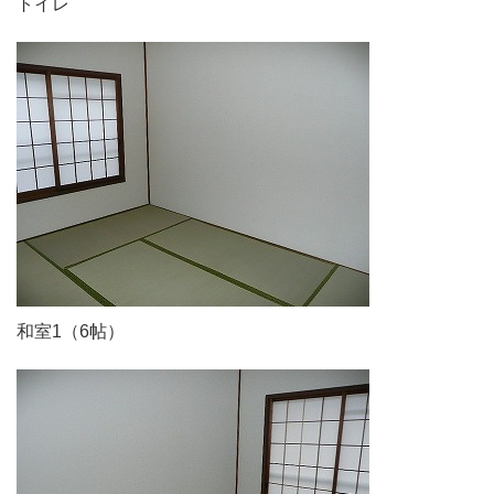
トイレ
和室1（6帖）