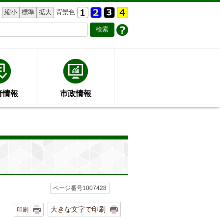
縮小
標準
拡大
背景色
者情報
市政情報
ページ番号1007428
大きな文字で印刷
印刷