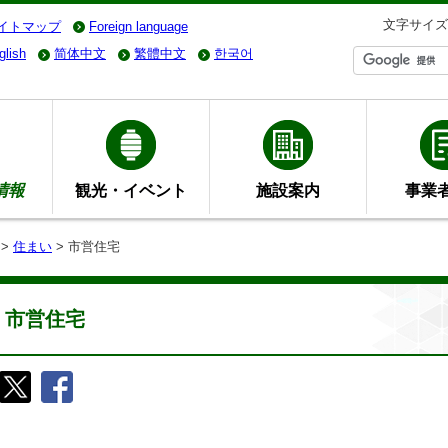
文字サイズ
イトマップ
Foreign language
glish
简体中文
繁體中文
한국어
情報
観光・イベント
施設案内
事業
>
住まい
> 市営住宅
市営住宅