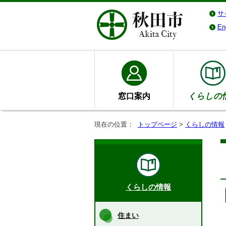
サ
En
窓口案内
くらしの
現在の位置：
トップページ
>
くらしの情報
くらしの情報
住まい