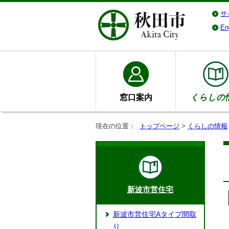
サ
En
窓口案内
くらしの
現在の位置：
トップページ
>
くらしの情報
新波市営住宅
新波市営住宅Aタイプ間取
り