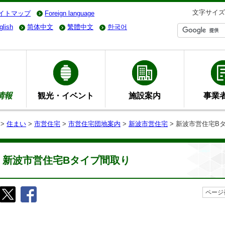
文字サイズ
イトマップ
Foreign language
glish
简体中文
繁體中文
한국어
情報
観光・イベント
施設案内
事業
>
住まい
>
市営住宅
>
市営住宅団地案内
>
新波市営住宅
> 新波市営住宅B
新波市営住宅Bタイプ間取り
ページ番