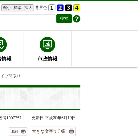
縮小
標準
拡大
背景色
者情報
市政情報
タイプ間取り
更新日 平成30年6月19日
号1007757
大きな文字で印刷
印刷