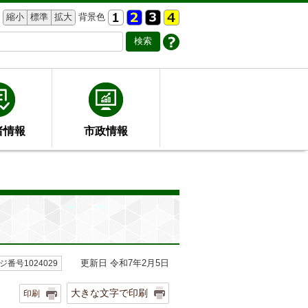
縮小
標準
拡大
背景色
者情報
市政情報
更新日 令和7年2月5日
ジ番号1024029
大きな文字で印刷
印刷