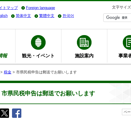
文字サイズ
イトマップ
Foreign language
glish
简体中文
繁體中文
한국어
情報
観光・イベント
施設案内
事業
>
税金
> 市県民税申告は郵送でお願いします
市県民税申告は郵送でお願いします
ペー