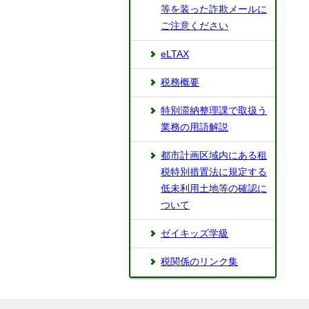
等を装った詐欺メールに
ご注意ください
eLTAX
税務概要
特別滞納整理課で取扱う
業務の用語解説
都市計画区域内にある租
税特別措置法に規定する
低未利用土地等の確認に
ついて
ゼイキッズ学級
税関係のリンク集