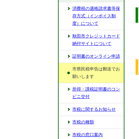
消費税の適格請求書等保
存方式（インボイス制
度）について
秋田市クレジットカード
納付サイトについて
証明書のオンライン申請
市県民税申告は郵送でお
願いします
所得・課税証明書のコン
ビニ交付
市税に関するお知らせ
市税の種類
市税の窓口案内