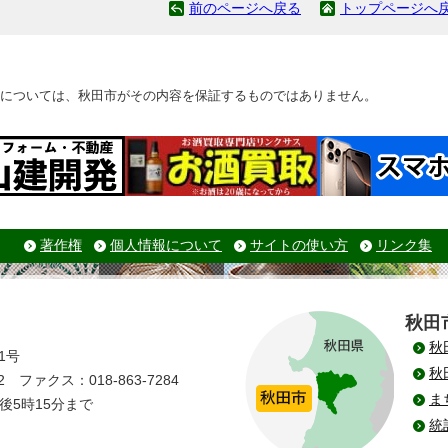
前のページへ戻る
トップページへ
については、秋田市がその内容を保証するものではありません。
著作権
個人情報について
サイトの使い方
リンク集
秋田
秋
1号
秋
 ファクス：018-863-7284
ま
後5時15分まで
統