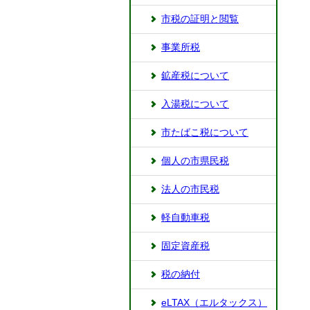
市税の証明と閲覧
事業所税
鉱産税について
入湯税について
市たばこ税について
個人の市県民税
法人の市民税
軽自動車税
固定資産税
税の納付
eLTAX（エルタックス）