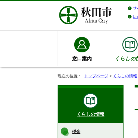
サ
En
窓口案内
くらしの
現在の位置：
トップページ
>
くらしの情報
くらしの情報
税金