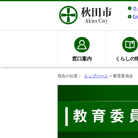
サ
En
窓口案内
くらしの
現在の位置：
トップページ
> 教育委員会