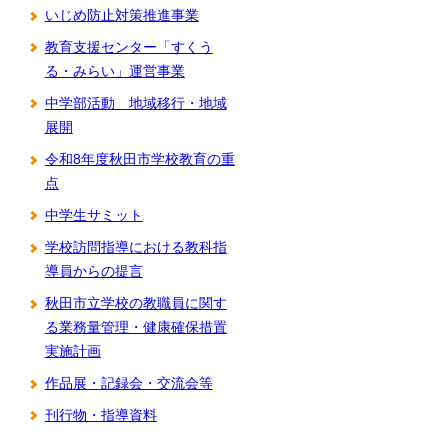
いじめ防止対策推進事業
教育支援センター「すくう
る・みらい」運営事業
中学部活動 地域移行・地域
展開
令和8年度秋田市学校教育の重
点
中学生サミット
学校訪問指導における教科指
導員からの提言
秋田市立学校の教職員に関す
る業務量管理・健康確保措置
実施計画
作品展・記録会・交流会等
刊行物・指導資料