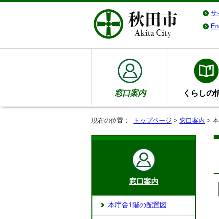
サ
En
窓口案内
くらしの
現在の位置：
トップページ
>
窓口案内
> 
窓口案内
本庁舎1階の配置図