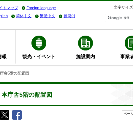
文字サイズ
イトマップ
Foreign language
glish
简体中文
繁體中文
한국어
情報
観光・イベント
施設案内
事業
本庁舎5階の配置図
本庁舎5階の配置図
ページ