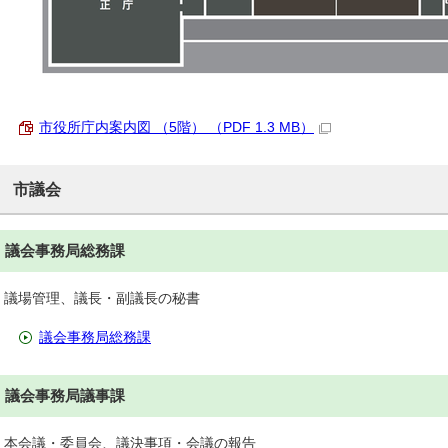
市役所庁内案内図 （5階） （PDF 1.3 MB）
市議会
議会事務局総務課
議場管理、議長・副議長の秘書
議会事務局総務課
議会事務局議事課
本会議・委員会、議決事項・会議の報告