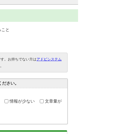
ること
要です。お持ちでない方は
アドビシステム
。
ください。
情報が少ない
文章量が