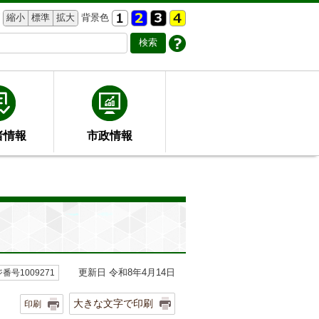
縮小
標準
拡大
背景色
者情報
市政情報
更新日 令和8年4月14日
番号1009271
大きな文字で印刷
印刷