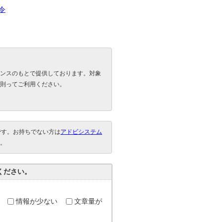
令
ンスのもとで提供しております。対象
則ってご利用ください。
要です。お持ちでない方は
アドビシステム
。
ください。
情報が少ない
文章量が