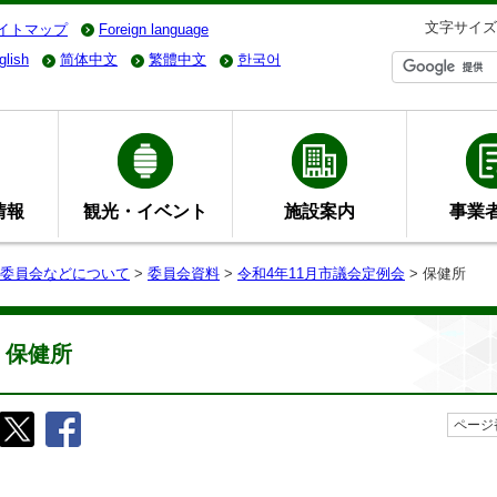
文字サイズ
イトマップ
Foreign language
glish
简体中文
繁體中文
한국어
情報
観光・イベント
施設案内
事業
委員会などについて
>
委員会資料
>
令和4年11月市議会定例会
> 保健所
保健所
ページ番