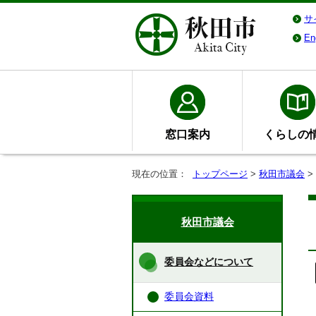
サ
En
窓口案内
くらしの
現在の位置：
トップページ
>
秋田市議会
>
秋田市議会
委員会などについて
委員会資料