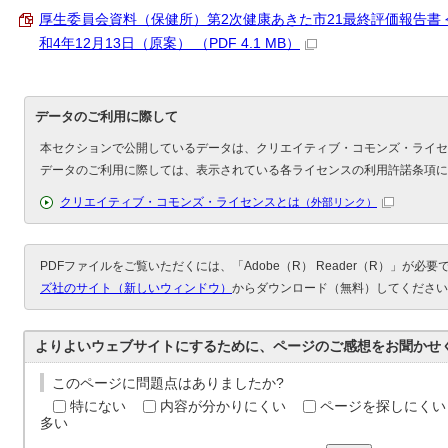
厚生委員会資料（保健所）第2次健康あきた市21最終評価報告書 
和4年12月13日（原案） （PDF 4.1 MB）
データのご利用に際して
本セクションで公開しているデータは、クリエイティブ・コモンズ・ライセ
データのご利用に際しては、表示されている各ライセンスの利用許諾条項に
クリエイティブ・コモンズ・ライセンスとは
（外部リンク）
PDFファイルをご覧いただくには、「Adobe（R） Reader（R）」が必
ズ社のサイト（新しいウィンドウ）
からダウンロード（無料）してください
よりよいウェブサイトにするために、ページのご感想をお聞かせ
このページに問題点はありましたか?
特にない
内容が分かりにくい
ページを探しにくい
多い