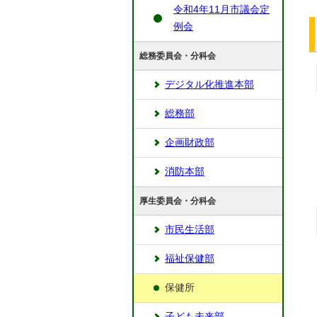
令和4年11月市議会定
例会
総務委員会・分科会
デジタル化推進本部
総務部
企画財政部
消防本部
厚生委員会・分科会
市民生活部
福祉保健部
保健所
子ども未来部