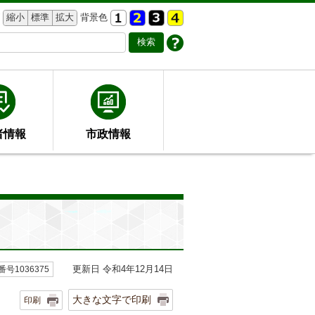
縮小
標準
拡大
背景色
者情報
市政情報
更新日 令和4年12月14日
号1036375
大きな文字で印刷
印刷