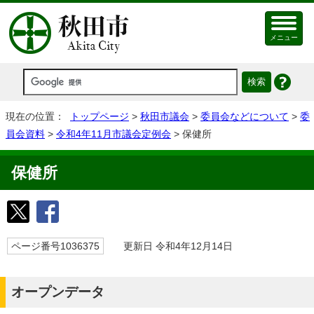
メニュー
現在の位置：
トップページ
>
秋田市議会
>
委員会などについて
>
委
員会資料
>
令和4年11月市議会定例会
> 保健所
保健所
ページ番号1036375
更新日 令和4年12月14日
オープンデータ