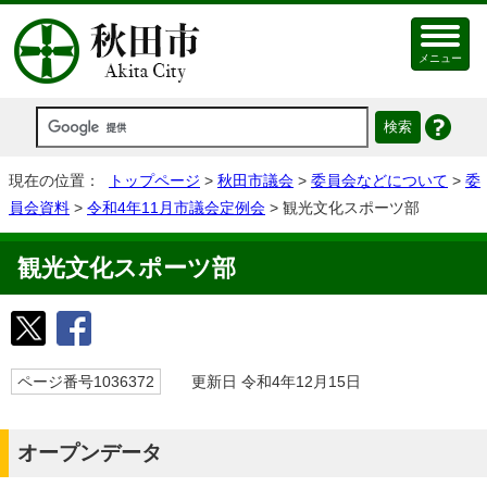
メニュー
現在の位置：
トップページ
>
秋田市議会
>
委員会などについて
>
委
員会資料
>
令和4年11月市議会定例会
> 観光文化スポーツ部
観光文化スポーツ部
ページ番号1036372
更新日 令和4年12月15日
オープンデータ