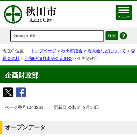
メニュー
現在の位置：
トップページ
>
秋田市議会
>
委員会などについて
>
委
員会資料
>
令和6年9月市議会定例会
> 企画財政部
企画財政部
ページ番号1043961
更新日 令和6年9月18日
オープンデータ