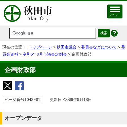
メニュー
現在の位置：
トップページ
>
秋田市議会
>
委員会などについて
>
委
員会資料
>
令和6年9月市議会定例会
> 企画財政部
企画財政部
ページ番号1043961
更新日 令和6年9月18日
オープンデータ