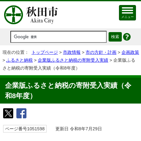
メニュー
現在の位置：
トップページ
>
市政情報
>
市の方針・計画
>
企画政策
>
ふるさと納税
>
企業版ふるさと納税の寄附受入実績
> 企業版ふる
さと納税の寄附受入実績（令和8年度）
企業版ふるさと納税の寄附受入実績（令
和8年度）
ページ番号1051598
更新日 令和8年7月29日