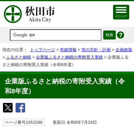
メニュー
現在の位置：
トップページ
>
市政情報
>
市の方針・計画
>
企画政策
>
ふるさと納税
>
企業版ふるさと納税の寄附受入実績
> 企業版ふる
さと納税の寄附受入実績（令和8年度）
企業版ふるさと納税の寄附受入実績（令
和8年度）
ページ番号1051598
更新日 令和8年7月29日