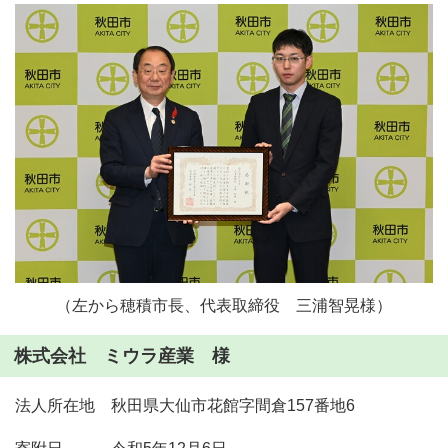
（左から穂積市長、代表取締役 三浦智晃様）
株式会社 ミウラ産業 様
法人所在地 秋田県大仙市花館字間倉157番地6